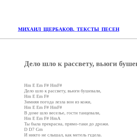
МИХАИЛ
ЩЕРБАКОВ.
ТЕКСТЫ
ПЕСЕН
Дело шло к рассвету, вьюги бушев
Hm E Em F# HmF#
Дело шло к рассвету, вьюги бушевали,
Hm E Em F#
Зимняя погода лезла вон из кожи,
Hm E Em F# HmF#
В доме шло веселье, гости танцевали,
Hm E Em F# HmA
Ты была прекрасна, прямо-таки до дрожи.
D D7 Gm
И никто не слышал, как метель гудела.