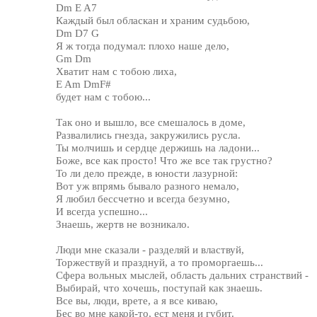
Dm E A7
Каждый был обласкан и храним судьбою,
Dm D7 G
Я ж тогда подумал: плохо наше дело,
Gm Dm
Хватит нам с тобою лиха,
E Am DmF#
будет нам с тобою...
Так оно и вышло, все смешалось в доме,
Развалились гнезда, закружились русла.
Ты молчишь и сердце держишь на ладони...
Боже, все как просто! Что же все так грустно?
То ли дело прежде, в юности лазурной:
Вот уж впрямь бывало разного немало,
Я любил бессчетно и всегда безумно,
И всегда успешно...
Знаешь, жертв не возникало.
Люди мне сказали - разделяй и властвуй,
Торжествуй и празднуй, а то проморгаешь...
Сфера вольных мыслей, область дальних странствий -
Выбирай, что хочешь, поступай как знаешь.
Все вы, люди, врете, а я все киваю,
Бес во мне какой-то, ест меня и губит.